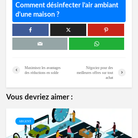
Comment désinfecter l’air ambiant
d’une maison ?
Maximisez les avantages
Négociez pour des
des réductions en solde
meilleures offres sur tout
achat
Vous devriez aimer :
ARGENT