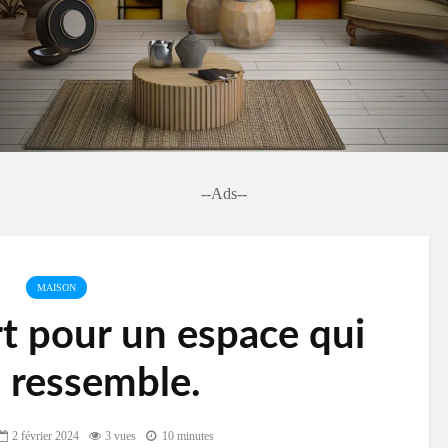
--Ads--
MAISON
rt pour un espace qui
 ressemble.
2 février 2024
3 vues
10 minutes