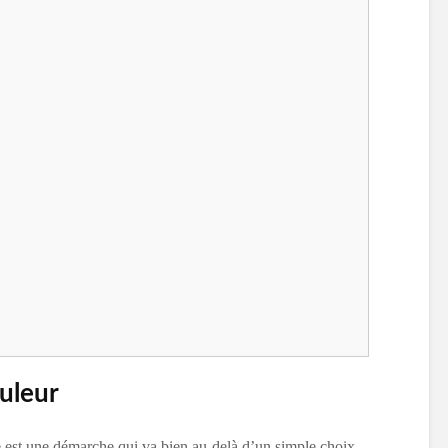
uleur
ie est une démarche qui va bien au-delà d’un simple choix