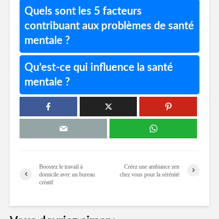
Quels sont les 5 facteurs
contribuant aux problèmes de santé
mentale ?
Qu’est-ce qui influence la santé
mentale ?
Boostez le travail à
Créez une ambiance zen
domicile avec un bureau
chez vous pour la sérénité
créatif