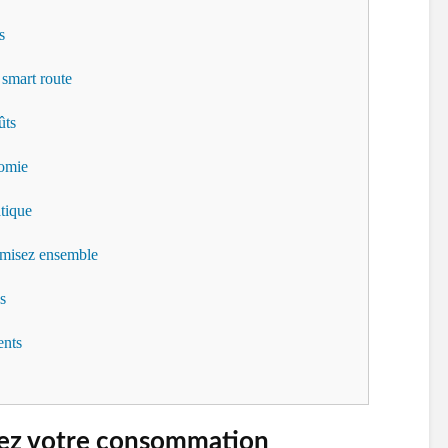
s
 smart route
ûts
nomie
atique
omisez ensemble
s
ents
sez votre consommation