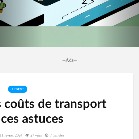
--Ads--
ARGENT
 coûts de transport
 ces astuces
11 février 2024
27 vues
7 minutes