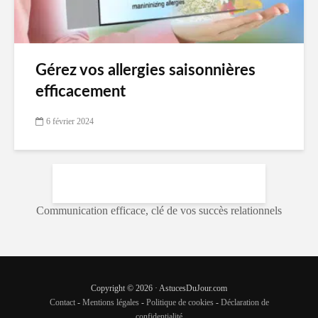
Gérez vos allergies saisonnières
efficacement
6 février 2024
Communication efficace, clé de vos succès relationnels
Copyright © 2026 · AstucesDuJour.com
Contact
-
Mentions légales
-
Politique de cookies
-
Déclaration de
confidentialité