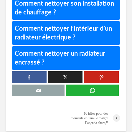
Comment nettoyer son installation
de chauffage ?
Comment nettoyer l’intérieur d’un
radiateur électrique ?
Comment nettoyer un radiateur
encrassé ?
10 idées pour des
moments en famille malgré
l’agenda chargé!